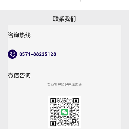
无人机、叶片或缩比
过压力、力矩、烟流、
平等手段，判断气流
阻力是否降低、升力
联系我们
但今天，风洞正在承
来越重要的任务：听
很多产品的竞争力，
咨询热线
决于“跑得快不快”“
低”，还取决于“安不
能源汽车在高速巡航
0571-88225128
噪声变弱，风噪反而
员感知；无人机和 eVT
降低旋翼噪声，才能
市和低空应用场景；
微信咨询
通风设备、航空部件
声法规、用户体验和
专业客户经理在线沟通
多重要求。 于是，风
出现了一个新的核心
到底从哪里来？ 风洞
要大阵列声学能力 单
可以测量声压级，却
“噪声源在哪里”。对
而言，噪声往往来自
置，例如汽车 A 柱、