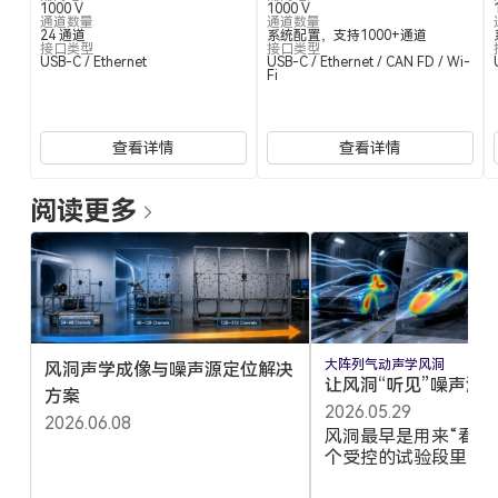
1000 V
1000 V
通道数量
通道数量
24 通道
系统配置，支持1000+通道
接口类型
接口类型
USB-C / Ethernet
USB-C / Ethernet / CAN FD / Wi-
Fi
查看详情
查看详情
阅读更多
大阵列
气动声学
风洞
风洞声学成像与噪声源定位解决
让风洞“听见”噪声源
方案
2026.05.29
2026.06.08
风洞最早是用来“看风
个受控的试验段里，
流以指定速度吹过汽