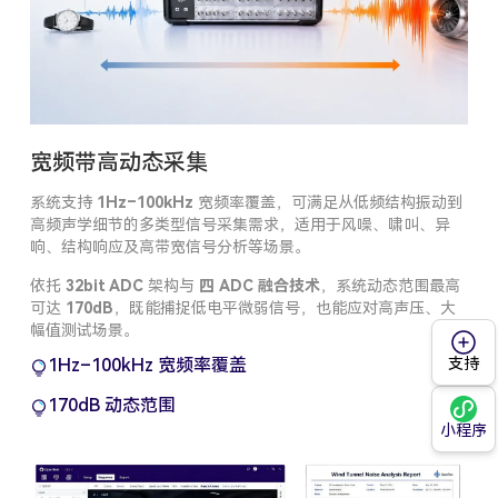
宽频带高动态采集
系统支持
1Hz–100kHz
宽频率覆盖，可满足从低频结构振动到
高频声学细节的多类型信号采集需求，适用于风噪、啸叫、异
响、结构响应及高带宽信号分析等场景。
依托
32bit ADC
架构与
四 ADC 融合技术
，系统动态范围最高
可达
170dB
，既能捕捉低电平微弱信号，也能应对高声压、大
幅值测试场景。
支持
1Hz–100kHz 宽频率覆盖
170dB 动态范围
小程序