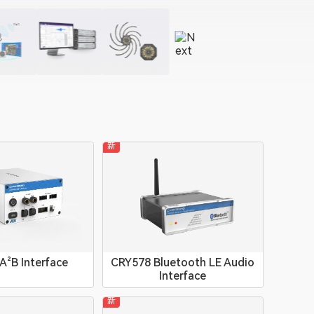
新
A²B Interface
CRY578 Bluetooth LE Audio
Interface
新