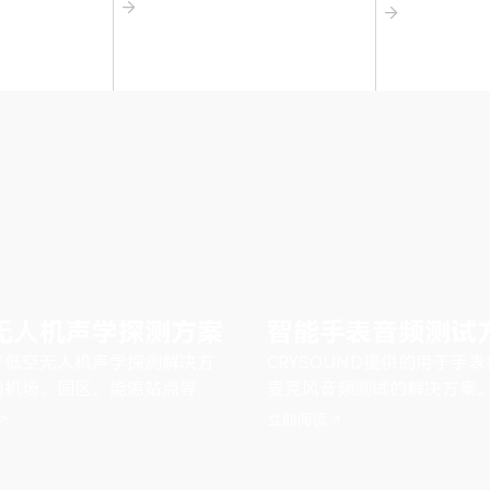
无人机声学探测方案
智能手表音频测试
子低空无人机声学探测解决方
CRYSOUND提供的用于手
向机场、园区、能源站点等重
麦克风音频测试的解决方案
，支持手持验证、在线值守、
立即阅读
动与项目化部署。