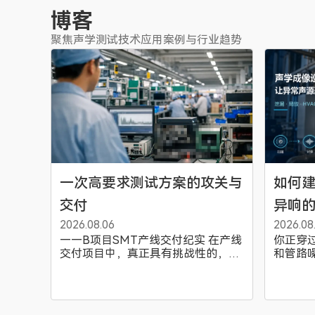
博客
聚焦声学测试技术应用案例与行业趋势
一次高要求测试方案的攻关与
如何建
交付
异响
2026.08.06
2026.08
——B项目SMT产线交付纪实 在产线
你正穿
交付项目中，真正具有挑战性的，并
和管路
非是否具备技术方案，而是在时间窗
缩空气
口被高度压缩、验收标准明确且严格
住；吊
的情况下，团队是否仍能保持清晰判
气室里
断和稳定执行，将各项工作有序推进
查，但