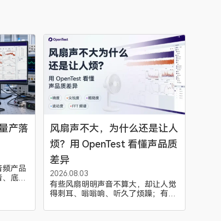
音量产落
风扇声不大，为什么还是让人
烦？用 OpenTest 看懂声品质
兆华电子技术支持
差异
音频产品
技术支持专员
2026/8/6 15:32:43
2026.08.03
音、底噪
有些风扇明明声音不算大，却让人觉
下出现，
得刺耳、嗡嗡响、听久了烦躁；有些
。本文基
风扇即使持续运转，反而不太容易被
数据，说
注意到。这种差异并不只由“分贝”决
境、仿真