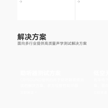
解决方案
面向多行业提供高质量声学测试解决方案
助听器测试方案
低空
CRYSOUND提供的用于助听器音频测
兆华电
试的解决方案，多方位管控助听器的
案，面
性能表现。
点区域
立即阅读
立即阅读
平台联