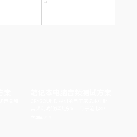
方案
笔记本电脑音频测试方案
表扬声器和
CRYSOUND 提供的用于笔记本电脑
。
音频测试的解决方案，用于笔电SPK
和MIC测试。
立即阅读