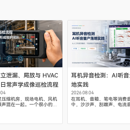
立泄漏、局放与 HVAC
耳机异音检测：AI听
的日常声学成像巡检流程
地实践
.04
2026.08.04
过压缩机房，现场电机、风机
在耳机、音箱、笔电等消费
噪声混在一起。一个很小的压
中，沙沙声、刮蹭声、电流
泄漏可能完全被背景噪声盖
突变等异音常只在特定条件
顶上方的风阀在轻微振动；电
人工听音难以长期保持一致
某个柜体也许值得进一步检
于兆华电子耳机产线样板点
不可能因为每一个疑点都停机
明 AI 听音如何结合采集环