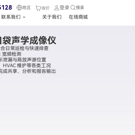
5128
登录
地区
搜索
询价
联系我们
关于我们
在线商城
列口袋声学成像仪
适合日常巡检与快速排查
z 宽频检测
示泄漏与局放声源位置
HVAC 维护等各类工况
完成共享、分析和报告输出