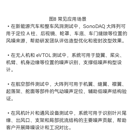
图8 常见应用场景
•在新能源汽车和整车风洞测试中，SonoDAQ 大阵列可
用于定位 A 柱、后视镜、轮罩、车底、车门缝隙等位置的
风噪来源，帮助研发团队评估造型优化和密封改型效果。
•在无人机和 eVTOL 测试中，系统可用于旋翼、桨尖、
机臂、机身边缘等位置的噪声识别，支撑低噪声构型设
计。
•在航空部件测试中，大阵列可用于机翼、缝翼、襟翼、
起落架、舵面等部件的气动噪声定位，辅助低噪声结构验
证。
•在风机叶片和通风设备测试中，系统可用于识别叶片尾
缘、出风口、支架和局部扰流结构的主要噪声贡献，帮助
客户开展降噪设计和工况对比。