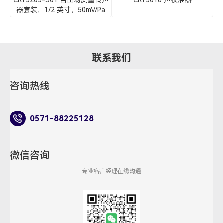
CRY3203-S01 自由场测量传声
CRY3018 声校准器
C
器套装，1/2 英寸，50mV/Pa
联系我们
咨询热线
0571-88225128
微信咨询
专业客户经理在线沟通