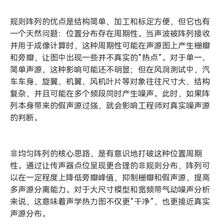
规则阵列的优点是结构简单、加工和标定方便，但它也有
一个天然问题：位置分布存在周期性。当声波被阵列接收
并用于成像计算时，这种周期性可能在声源图上产生栅瓣
和旁瓣，让图中出现一些并不真实的“热点”。对于单一、
简单声源，这种影响可能还不明显；但在风洞测试中，汽
车车身、旋翼、机翼、风机叶片等对象往往尺寸大、结构
复杂，并且可能在多个频段同时产生噪声。此时，如果阵
列本身带来的假声源过强，就会影响工程师对真实噪声源
的判断。
非均匀阵列的核心思路，是有意识地打破这种位置周期
性。通过让传声器点位呈现更合理的非规则分布，阵列可
以在一定程度上降低旁瓣峰值，抑制栅瓣和假声源，提高
多声源分离能力。对于大尺寸模型和宽频带气动噪声分析
来说，这意味着声学热力图不仅更“干净”，也更接近真实
声源分布。