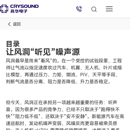
返回
目录
让风洞“听见”噪声源
风洞最早是用来“看风”的。在一个受控的试验段里，工程
师让气流以指定速度吹过汽车、机翼、无人机、叶片或缩
比模型，再通过压力、力矩、烟流、PIV、天平等手段，
兆华电子技术支持
判断气流是否分离、阻力是否降低、升力是否稳定。
技术支持专员
2026/8/6 04:40:30
但今天，风洞正在承担另一项越来越重要的任务：听声
音。因为很多产品的竞争力，已经不只取决于“跑得快不
快”“阻力低不低”，还取决于“安不安静”。新能源汽车在高
速巡航时，发动机噪声变弱，风噪反而更容易被乘员感