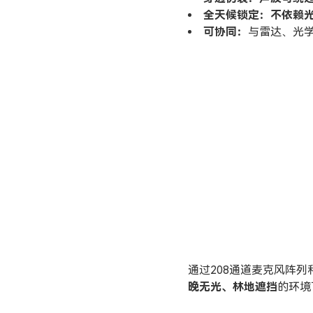
全天候锁定：不依赖
可协同：
与雷达、光
通过208通道麦克风阵
晚无光、林地遮挡
的环境