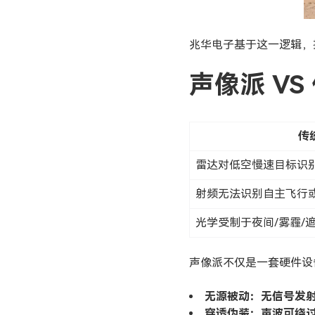
兆华电子基于这一逻辑，
声像派 V
传
雷达对低空慢速目标识
射频无法识别自主飞行
光学受制于夜间/雾霾/
声像派不仅是一套硬件设
无源被动：无信号发
穿透伪装：声波可绕