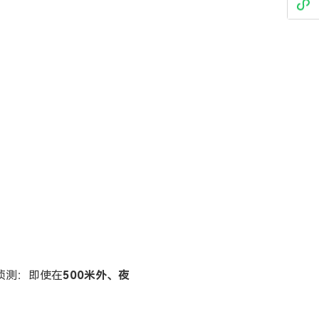
侦测：即使在
500米外、夜