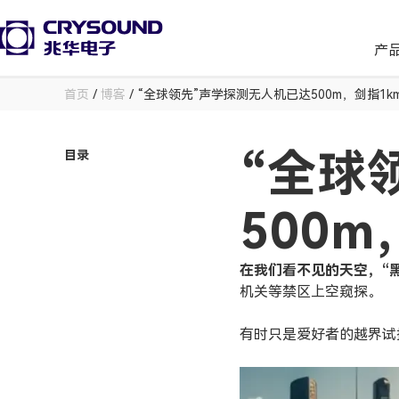
产
首页
/
博客
/ “全球领先”声学探测无人机已达500m，剑指1k
“全球
目录
500m
在我们看不见的天空，“
机关等禁区上空窥探。
有时只是爱好者的越界试