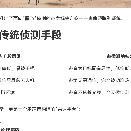
推出了面向“黑飞”侦测的声学解决方案——
声像派阵列系统
。
S 传统侦测手段
统手段局限
声像派的技
别率低，易被干扰
声音为目标固有属性，低空低
或信号屏蔽无人机
声学无需通信，完全被动隐蔽
遮挡环境
声音不依赖光线，全天候侦测
备，更是一个用声音构建的“雷达平台”：
射
过物理障碍