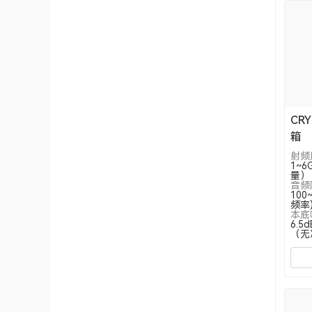
CR
箱
射频
1~
量）
音频
100~
频率
本底
6.5
（无