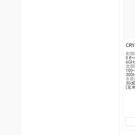
CR
射频
0.8
6GH
音频
100
300
本底
30
(无