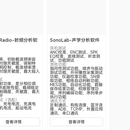
kRadio-射频分析软
SonoLab-声学分析软件
耳机测试
ANC校准，ENC测试，SPK
EQ校准，底噪测试，听音测
率，初始载波频率容
试，功能测试
时隙灵敏度，调制特
其他功能
耗控制，载波频率漂
指向性测试功能，噪声与振动
时隙灵敏度，最大输入
测试功能，开环播放采集测试
功能，仪器校准功能，SN获
试
取功能，框线自动判断功能，
射功率，差分相位调
MES功能，自动化功能，数据
ER底限性能，载频稳定
保存结果功能，权限管理功
制精度，灵敏度，最大
能，序列编辑功能，序列单步
平
执行功能
试（选配）
通讯方式
，充电电流，充满电
定制通讯，有线连接，蓝牙连
机电流，船运电流
接，ADB，TCP/IP，外置应用
通讯，串口通讯
查看详情
查看详情