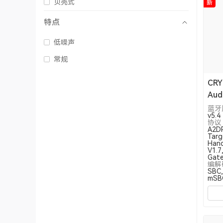
贝壳式
新
特点
低噪声
常规
CRY
Audi
蓝牙
v5.4
协议
A2DP
Targ
Hand
V1.7
Gate
编解
SBC,
mSB