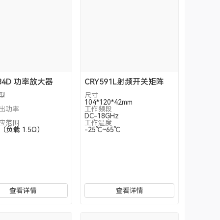
584D 功率放大器
CRY591L射频开关矩阵
型
尺寸
104*120*42mm
出功率
工作频段
DC-18GHz
应范围
工作温度
2（负载 1.5Ω）
-25℃~65℃
查看详情
查看详情