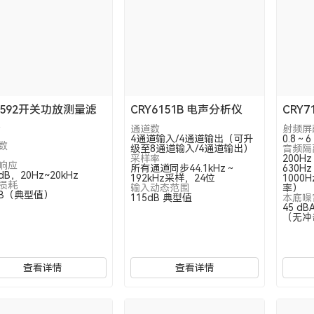
Y592开关功放测量滤
CRY6151B 电声分析仪
CRY
器
通道数
射频屏
4通道输入/4通道输出（可升
0.8～6
数
级至8通道输入/4通道输出）
音频隔
采样率
200H
响应
所有通道同步44.1kHz～
630H
1dB，20Hz~20kHz
192kHz采样，24位
1000H
损耗
输入动态范围
率）
5dB（典型值）
115dB 典型值
本底噪
45 d
（无冲
查看详情
查看详情