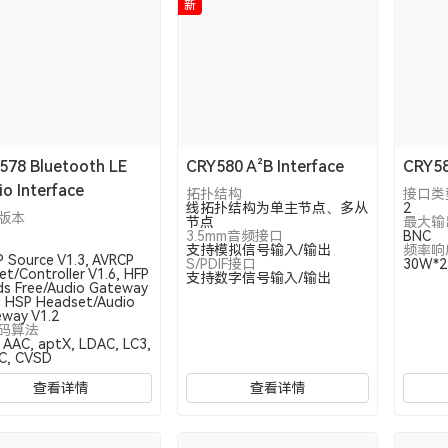
新
578 Bluetooth LE
CRY580 A²B Interface
CRY
o Interface
拓扑结构
接口类
线拓扑结构为单主节点、多从
2
版本
节点
最大输
3.5mm音频接口
BNC
支持模拟信号输入/输出
频率响
 Source V1.3, AVRCP
S/PDIF接口
30W*
et/Controller V1.6, HFP
支持数字信号输入/输出
s Free/Audio Gateway
, HSP Headset/Audio
way V1.2
码算法
 AAC, aptX, LDAC, LC3,
C, CVSD
查看详情
查看详情