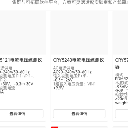
集群与可拓展软件平台，方案可灵活适配实验室和产线需
Y5121电流电压综测仪
CRY5240电流电压综测仪
CRY
器
电源供电
AC电源供电
0-240V/50-60Hz
AC90-240V/50-60Hz
模式
测电压 PI1+/PI1-、
输入被测电压:P+/P-
PDM/I
/PI2-
-0.3~+26V
本底噪
~+30V，-0.3~+30V
1组输入电压测量：VIN1
-95d
被测电流
+9.9V
计权（2
6A
动态范
>90d
weigh
查看详情
查看详情