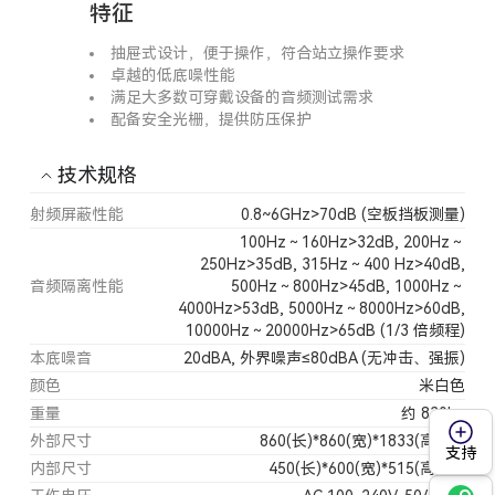
特征
抽屉式设计，便于操作，符合站立操作要求
卓越的低底噪性能
满足大多数可穿戴设备的音频测试需求
配备安全光栅，提供防压保护
技术规格
射频屏蔽性能
0.8~6GHz>70dB (空板挡板测量)
100Hz～160Hz>32dB, 200Hz～
250Hz>35dB, 315Hz～400 Hz>40dB,
音频隔离性能
500Hz～800Hz>45dB, 1000Hz～
4000Hz>53dB, 5000Hz～8000Hz>60dB,
10000Hz～20000Hz>65dB (1/3 倍频程)
本底噪音
20dBA, 外界噪声≤80dBA (无冲击、强振)
颜色
米白色
重量
约 830kg
外部尺寸
860(长)*860(宽)*1833(高)mm
支持
内部尺寸
450(长)*600(宽)*515(高)mm