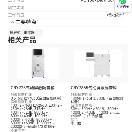
工作电压
AC 100-240V, 50/60Hz
小程序
额定功率
15W
工作气压
>5kg/cm²
主要特点
抽屉式
低底噪
相关产品
CRY725气动屏蔽隔音箱
CRY7865气动屏蔽隔音箱
射频屏蔽性能
射频屏蔽性能
0.8~6GHz>70dB(空白挡板测量)
100MHz-6GHz 70dB（空白板测
音频隔离性能
试量）
100Hz～160Hz>25dB, 200Hz～
音频隔离性能
250Hz>28dB, 315Hz～
50Hz-300Hz >20dB，300Hz-
400Hz>32dB, 500Hz～
1000Hz >40dB，1000Hz 以上
800Hz>40dB, 1000Hz～
>60dB（1/3 倍频程）
4000Hz>53dB, 5000Hz～
颜色
8000Hz>60dB, 10000Hz～
米白色
20000Hz>65dB(1/3 倍频程)
本底噪音