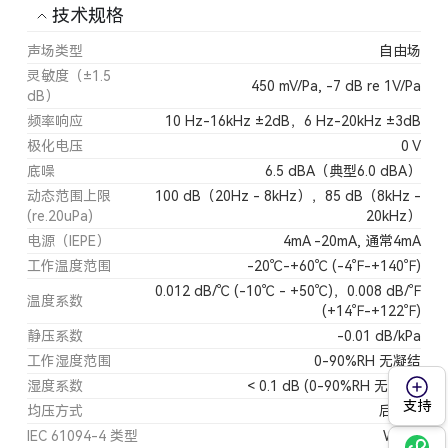
技术规格
声场类型
自由场
灵敏度（±1.5
450 mV/Pa, -7 dB re 1V/Pa
dB）
频率响应
10 Hz-16kHz ±2dB，6 Hz-20kHz ±3dB
极化电压
0 V
底噪
6.5 dBA（典型6.0 dBA）
动态范围上限
100 dB（20Hz - 8kHz），85 dB（8kHz -
(re.20uPa)
20kHz）
电源（IEPE）
4mA -20mA, 通常4mA
工作温度范围
-20℃-+60℃ (-4℉-+140℉)
0.012 dB/℃ (-10℃ - +50℃)，0.008 dB/℉
温度系数
(+14℉-+122℉)
静压系数
-0.01 dB/kPa
工作湿度范围
0-90%RH 无凝结
湿度系数
< 0.1 dB (0-90%RH 无凝结)
支持
均压方式
后均压
IEC 61094-4 类型
WS2F