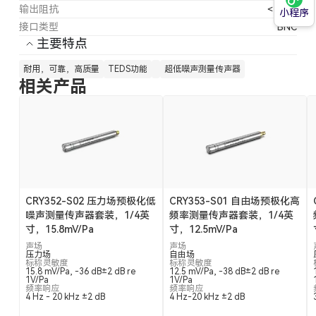
输出阻抗
＜35 Ω
小程序
接口类型
BNC
主要特点
耐用，可靠，高质量
TEDS功能
超低噪声测量传声器
相关产品
CRY352-S02 压力场预极化低
CRY353-S01 自由场预极化高
噪声测量传声器套装，1/4英
频率测量传声器套装，1/4英
寸，15.8mV/Pa
寸，12.5mV/Pa
声场
声场
压力场
自由场
标称灵敏度
标称灵敏度
15.8 mV/Pa, -36 dB±2 dB re
12.5 mV/Pa, -38 dB±2 dB re
1V/Pa
1V/Pa
频率响应
频率响应
4 Hz - 20 kHz ±2 dB
4 Hz-20 kHz ±2 dB