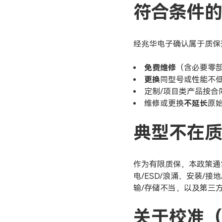
符合条件
经兆华电子确认属于质保
免费维修
（含必要零
更换
同型号或性能不
定制/项目类产品按合
维修或更换
不延长
原
典型不在
作为有限质保，本政策通
电/ESD/浪涌、安装/
输/存储不当，以及第三
关于校准