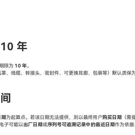
10 年
保期限为
10 年
。
风罩、线缆、转接头、密封件、可更换耳廓、包装等）默认质保
时间
日期
为起算点。若该日期无法提供，则以最终用户
购买日期
（需
电子可能以
出厂日期
或
序列号可追溯记录中的最近日期
作为依据