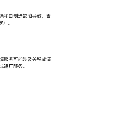
漂移由制造缺陷导致，否
定）。
境服务可能涉及关税或清
或
返厂服务
。
兆华电子技术支持
技术支持专员
2026/8/9 13:08:10