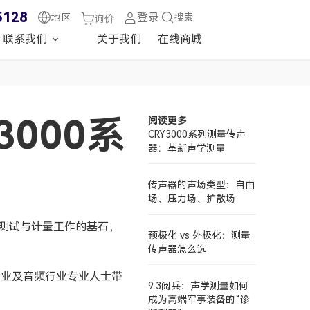
5128
登录
地区
搜索
询价
联系我们
关于我们
在线商城
000系
阅读更多
CRY3000系列测量传声
器：革新声学测量
传声器的声场类型：自由
场、压力场、扩散场
测试与计量工作的基石，
预极化 vs 外极化：测量
传声器怎么选
企业及音频行业专业人士带
9.3阅兵：声学测量如何
成为高端军事装备的“诊