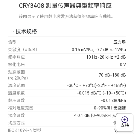
CRY3408 测量传声器典型频率响应
该图显示了使用静电激发方法获得的频率响应曲线。
技术规格
场型
压力场
灵敏度（±3dB）
0.14 mV/Pa, -77 dB re 1V/Pa
频率响应
10 Hz-20 kHz ±2 dB
极化电压
0 V
动态范围
70 dB-180 dB
(re.20uPa)
温度范围
-30°C - +70°C(-22℉ - +158℉)
温度系数
-0.015 dB/℃ (-10-+50℃)
静压系数
-0.01 dB/kPa
相对湿度范围
0-90%RH 无凝结
湿度系数
< 0.1 dB (0-90%RH 无凝结)
均压方式
侧均压
支持
IEC 61094-4 类型
WS3P