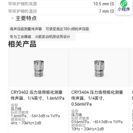
带保护栅的高度
10.5 mm (0.413")
小程序
带保护栅的直径
7 mm (0.276")
主要特点
高声压级测量传声器
可承受高达180 dB的声压级
专为工业爆破、火箭发动机测试而设计
相关产品
CRY3402 压力场预极化测量
CRY3404 压力场预极化测量
传声器，1/4英寸，1.6mV/Pa
传声器，1/4英寸，
0.56mV/Pa
场型
压力场
场型
标称灵敏度
压力场
1.6mV/Pa，-56±3dB re 1V/Pa
标称灵敏度
频率响应
0.56mV/Pa，-65±3dB re 1V/Pa
4Hz ~ 70kHz±2dB
频率响应
10Hz ~ 20kHz±2dB