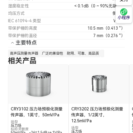
湿度稳定性
< 0.1dB（0 ~ 90%无凝结）
均压方式
侧均压
小程序
IEC 61094-4 类型
WS3P
带保护栅的高度
10.5 mm（0.413 ''）
带保护栅的直径
7 mm（0.276 ''）
主要特点
高声压测量传声器
广泛的兼容性
耐用、可靠、高品质
相关产品
CRY3102 压力场预极化测量
CRY3202 压力场预极化测量
传声器，1英寸，50mV/Pa
传声器，1/2英寸，
12.5mV/Pa
场型
压力场
场型
标称灵敏度
压力场
50mV/Pa，-26±1.5dB re 1V/Pa