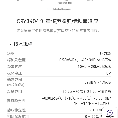
CRY3404 测量传声器典型频率响应
该图显示了使用静电激发方法获得的频率响应曲线。
技术规格
场型
压力场
标称灵敏度
0.56mV/Pa，-65±3dB re 1V/Pa
频率响应
10Hz ~ 20kHz±2dB
极化电压
0V
动态范围
59dBA ~ 175dB
(re.20uPa)
温度范围
-30 to +70℃ (-22 to +158℉)
-0.002dB/℃（-10℃ ~ +50℃）-0.001dB/
温度稳定性
°F（+14°F ~ +122°F）
静压稳定性
-0.01dB/kPa
相对湿度范围
0 ~ 90% 无凝结
支持