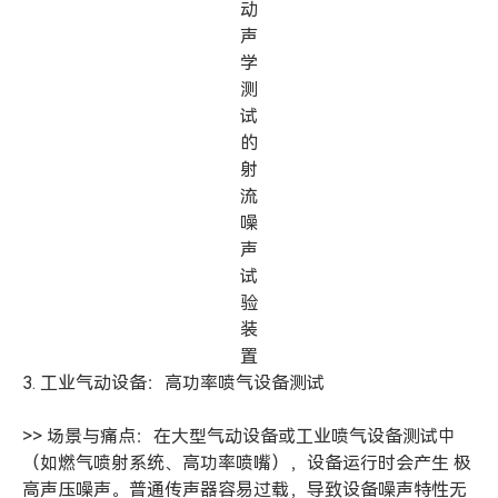
动
声
学
测
试
的
射
流
噪
声
试
验
装
置
3. 工业气动设备：高功率喷气设备测试
>> 场景与痛点：在大型气动设备或工业喷气设备测试中
（如燃气喷射系统、高功率喷嘴），设备运行时会产生 极
高声压噪声。普通传声器容易过载，导致设备噪声特性无