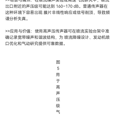
>>场景与痛点：在喷流噪声实验或高速气流研究中，喷流
出口附近的声压级可能达到 160–170 dB。普通传声器在
这种环境下容易出现 膜片非线性响应或信号削顶，导致频
谱分析失真。
>>应用与价值：使用高声压传声器可在喷流实验台架中准
确记录宽带噪声和谐波结构，为 喷流降噪设计、发动机喷
口优化和气动研究提供可靠数据。
图
5
用
于
高
声
压
级
气