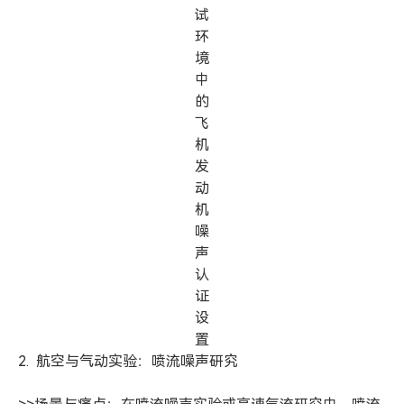
试
环
境
中
的
飞
机
发
动
机
噪
声
认
证
设
置
2. 航空与气动实验：喷流噪声研究