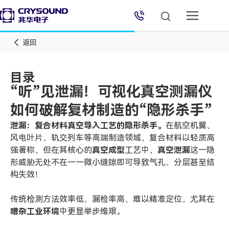
NaN%
返回
目录
“听”见泄漏！可视化真空测漏仪
兆华电子技术支持
如何破解复材制造的“隐形杀手”
泄漏：复合材料真空导入工艺的隐形杀手。
在航空机翼、
技术支持专员
2026/8/7 05:13:18
风电叶片、轨交列车等高端制造领域，复合材料以轻质高
强著称，但在其核心的
真空成型
工艺中，
真空泄漏
这一隐
形威胁无处不在——微小缝隙即可导致气孔、分层甚至结
构失效！
传统检测方法效率低、漏检率高、难以精准定位，尤其在
嘈杂工业环境
中更显举步维艰。