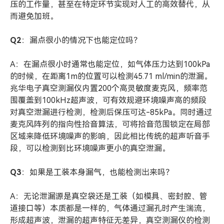
压的工作量，甚至在特定环节实现对人工的高效替代，从
而避免加班。
Q2
：漏点很小的情况下也能定位吗？
A：在漏点很小时通常也能定位，如气体压力达到100kPa
的时候，在距离1m的位置可以检测45.71 ml/min的泄漏。
兆华电子真空测漏仪内置200个高灵敏度麦克风，频率范
围覆盖到100kHz超声波，可有效规避环境噪声高的频段
对真空泄漏进行检测，检测后保压可达-85kPa。同时通过
麦克风阵列的指向性拾音算法，可将拾音范围锁定在局部
区域来降低环境噪声的影响，因此相比传统的超声听音手
段，可以检测到比环境噪声更小的真空泄漏。
Q3
：如果是工装本身漏气，也能检测出来吗？
A：无论泄漏源是真空袋还是工装（如模具、密封腔、管
道接口等）本质都是一样的，气体通过漏孔时产生湍流，
形成超声波，泄漏的超声特征无差异，真空测漏仪的检测