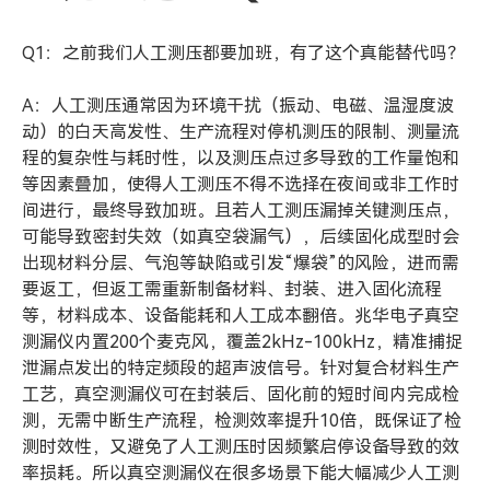
Q1：之前我们人工测压都要加班，有了这个真能替代吗？
A：人工测压通常因为环境干扰（振动、电磁、温湿度波
动）的白天高发性、生产流程对停机测压的限制、测量流
程的复杂性与耗时性，以及测压点过多导致的工作量饱和
等因素叠加，使得人工测压不得不选择在夜间或非工作时
间进行，最终导致加班。且若人工测压漏掉关键测压点，
可能导致密封失效（如真空袋漏气），后续固化成型时会
出现材料分层、气泡等缺陷或引发“爆袋”的风险，进而需
要返工，但返工需重新制备材料、封装、进入固化流程
等，材料成本、设备能耗和人工成本翻倍。兆华电子真空
测漏仪内置200个麦克风，覆盖2kHz-100kHz，精准捕捉
泄漏点发出的特定频段的超声波信号。针对复合材料生产
工艺，真空测漏仪可在封装后、固化前的短时间内完成检
测，无需中断生产流程，检测效率提升10倍，既保证了检
测时效性，又避免了人工测压时因频繁启停设备导致的效
率损耗。所以真空测漏仪在很多场景下能大幅减少人工测