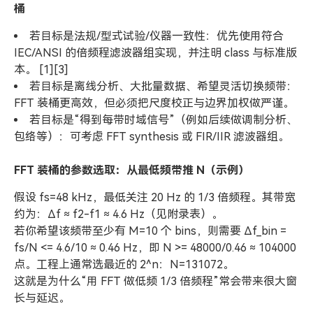
桶
若目标是法规/型式试验/仪器一致性：优先使用符合
IEC/ANSI 的倍频程滤波器组实现，并注明 class 与标准版
本。 [1][3]
若目标是离线分析、大批量数据、希望灵活切换频带：
FFT 装桶更高效，但必须把尺度校正与边界加权做严谨。
若目标是“得到每带时域信号”（例如后续做调制分析、
包络等）：可考虑 FFT synthesis 或 FIR/IIR 滤波器组。
FFT 装桶的参数选取：从最低频带推 N（示例）
假设 fs=48 kHz，最低关注 20 Hz 的 1/3 倍频程。其带宽
约为：Δf ≈ f2-f1 ≈ 4.6 Hz（见附录表）。
若你希望该频带至少有 M=10 个 bins，则需要 Δf_bin =
fs/N <= 4.6/10 ≈ 0.46 Hz，即 N >= 48000/0.46 ≈ 104000
点。工程上通常选最近的 2^n：N=131072。
这就是为什么“用 FFT 做低频 1/3 倍频程”常会带来很大窗
长与延迟。