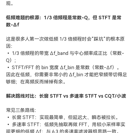
观。
低频难题的根源：1/3 倍频程是常数-Q，但 STFT 是常
数-Δf
这是很多人第一次做低频 1/3 倍频程时会“踩坑”的根本原
因：
• 1/3 倍频程的带宽 Δf_band 与中心频率成正比（常数-
Q）；
• STFT/FFT 的 bin 宽度 Δf_bin 是常数（常数-Δf）。
因此在低频，你需要非常小的 Δf_bin 才能把窄频带切得足
够细；在高频反而绰绰有余。
解决路线对比：长窗 STFT vs 多速率 STFT vs CQT/小波
常见三条路线：
• 长窗 STFT：实现最简单，但延迟大、瞬态被拉长。
• 多速率 STFT：低频先抽取再做 FFT，用较小采样率实
现更细的低频 Δf；与 6.3 的多速率滤波器组思路一致。