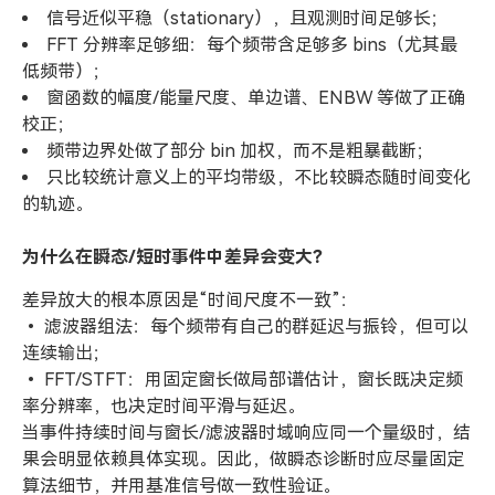
信号近似平稳（stationary），且观测时间足够长；
FFT 分辨率足够细：每个频带含足够多 bins（尤其最
低频带）；
窗函数的幅度/能量尺度、单边谱、ENBW 等做了正确
校正；
频带边界处做了部分 bin 加权，而不是粗暴截断；
只比较统计意义上的平均带级，不比较瞬态随时间变化
的轨迹。
为什么在瞬态/短时事件中差异会变大？
差异放大的根本原因是“时间尺度不一致”：
• 滤波器组法：每个频带有自己的群延迟与振铃，但可以
连续输出；
• FFT/STFT：用固定窗长做局部谱估计，窗长既决定频
率分辨率，也决定时间平滑与延迟。
当事件持续时间与窗长/滤波器时域响应同一个量级时，结
果会明显依赖具体实现。因此，做瞬态诊断时应尽量固定
算法细节，并用基准信号做一致性验证。