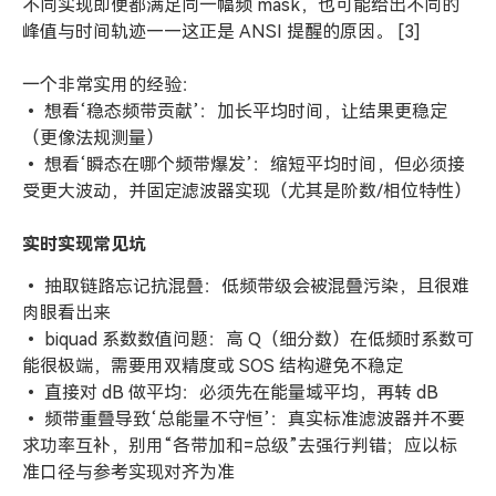
不同实现即便都满足同一幅频 mask，也可能给出不同的
峰值与时间轨迹——这正是 ANSI 提醒的原因。 [3]
一个非常实用的经验：
• 想看‘稳态频带贡献’：加长平均时间，让结果更稳定
（更像法规测量）
• 想看‘瞬态在哪个频带爆发’：缩短平均时间，但必须接
受更大波动，并固定滤波器实现（尤其是阶数/相位特性）
实时实现常见坑
• 抽取链路忘记抗混叠：低频带级会被混叠污染，且很难
肉眼看出来
• biquad 系数数值问题：高 Q（细分数）在低频时系数可
能很极端，需要用双精度或 SOS 结构避免不稳定
• 直接对 dB 做平均：必须先在能量域平均，再转 dB
• 频带重叠导致‘总能量不守恒’：真实标准滤波器并不要
求功率互补，别用“各带加和=总级”去强行判错；应以标
准口径与参考实现对齐为准