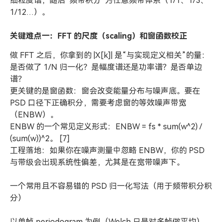
细粒度谱，随后“频带积分”为任意频带体系（1/1、1/3、
1/12…）。
关键难点一：FFT 的尺度（scaling）和窗函数校正
做 FFT 之后，你拿到的 |X[k]| 是“与实现定义相关”的量：
是否做了 1/N 归一化？是幅度谱还是功率谱？是否单边
谱？
更关键的是窗函数：窗会改变能量分布与噪声底。要在
PSD 口径下正确积分，需要考虑窗的等效噪声带宽
（ENBW）。
ENBW 的一个常见定义形式：ENBW = fs * sum(w^2) /
(sum(w))^2。 [7]
工程落地：如果你在噪声测量中忽略 ENBW，你的 PSD
与带级会出现系统性偏差，尤其是在宽带噪声下。
一个常用且不容易错的 PSD 归一化写法（用于频带积分积
分）
以单帧 periodogram 为例（Welch 只是对多帧做平均），