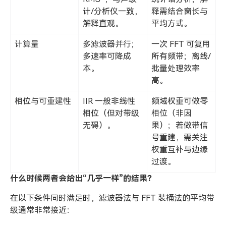
计/分析仪一致，
释需结合窗长与
解释直观。
平均方式。
计算量
多滤波器并行；
一次 FFT 可复用
多速率可降成
所有频带；离线/
本。
批量处理效率
高。
相位与可重建性
IIR 一般非线性
频域权重可做零
相位（但对带级
相位（非因
无碍）。
果）；若做带信
号重建，需关注
权重互补与边缘
过渡。
什么时候两者会给出“几乎一样”的结果？
在以下条件同时满足时，滤波器法与 FFT 装桶法的平均带
级通常非常接近：