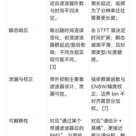
迟由滤波器阶数
窗长延迟；低频
与时间平均决
为了分辨率往往
定。
需要更长窗。
瞬态响应
输出随时间连续
由 STFT 窗决定
变化，但受滤波
时间扩展；瞬态
器群延迟/振铃影
被窗平滑，且对
响；不同合规实
窗类型/长度敏
现可能不同。
感。
[3]
泄漏与校正
带外抑制主要靠
强依赖窗函数与
滤波器设计，泄
ENBW/幅度校
漏可控。
正；边界 bin 不
对齐需部分加
权。 [7]
可解释性
对应“通过某个
对应“谱估计 +
带通滤波器后的
装桶”，更接近
RMS”，与声级
统计谱分析；解