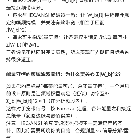
• 追求砖墙积分一致性：W_b[k] 直接取 0/1（硬边界），
最接近频带积分。
• 追求与 IEC/ANSI 滤波器一致：让 |W_b(f)| 逼近标准规
定的幅频掩模，并关注有效带宽（相当于匹配
∫|W_b|^2）。
• 追求可重构/能量守恒：让各带权重满足近似功率互补
Σ|W_b(f)|^2≈1。
三者通常不能同时完美满足，所以实现前先明确目标会省
掉很多返工。
能量守恒的频域滤波器组：为什么要关心 Σ|W_b|^2？
如果你的目标是“每带能量可加、总能量守恒”，一个常见
的设计原则是让频域权重满足（近似）功率互补：
Σ_b |W_b(f)|^2 ≈ 1（在分析频段内）。
这样对于宽带信号，按 Parseval 定理，各带能量之和接近
总能量（忽略边缘与数值误差）。
注意：IEC/ANSI 的真实滤波器掩模不一定满足严格互
补，因此你需要明确你的目的：合规测量 vs 信号分解/重