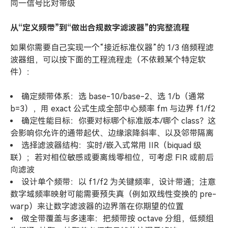
同一信号比对带级
从“定义频带”到“做出合规数字滤波器”的完整流程
如果你需要自己实现一个“接近标准仪器”的 1/3 倍频程滤
波器组，可以按下面的工程流程走（不依赖某个特定软
件）：
确定频带体系：选 base-10/base-2、选 1/b（通常
b=3），用 exact 公式生成全部中心频率 fm 与边界 f1/f2
确定性能目标：你要对标哪个标准版本/哪个 class？这
会影响你允许的通带起伏、边缘滚降斜率、以及邻带隔离
选择滤波器结构：实时/嵌入式常用 IIR（biquad 级
联）；若对相位敏感或要离线零相位，可考虑 FIR 或前后
向滤波
设计单个频带：以 f1/f2 为关键频率，设计带通；注意
数字域频率映射可能需要预失真（例如双线性变换的 pre-
warp）来让数字滤波器的边界落在你期望的位置
做全带覆盖与多速率：把频带按 octave 分组，低频组