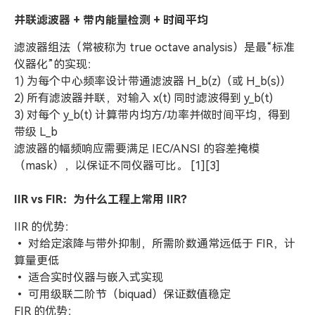
并联滤波器 + 带内能量检测 + 时间平均
滤波器组法（常被称为 true octave analysis）是最“标准
仪器化”的实现：
1) 为每个中心频率设计带通滤波器 H_b(z)（或 H_b(s)）
2) 所有滤波器并联，对输入 x(t) 同时滤波得到 y_b(t)
3) 对每个 y_b(t) 计算带内均方/功率并做时间平均，得到
带级 L_b
滤波器的幅频响应需要满足 IEC/ANSI 的容差掩模
（mask），以保证不同仪器可比。 [1][3]
IIR vs FIR：为什么工程上常用 IIR？
IIR 的优势：
• 对给定滚降与带外抑制，所需阶数通常远低于 FIR，计
算量更低
• 适合实时仪器与嵌入式实现
• 可用级联二阶节（biquad）保证数值稳定
FIR 的优势：