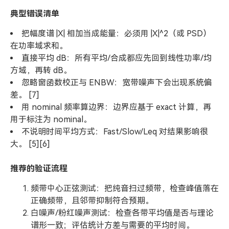
典型错误清单
把幅度谱 |X| 相加当成能量：必须用 |X|^2（或 PSD）
在功率域求和。
直接平均 dB：所有平均/合成都应先回到线性功率/均
方域，再转 dB。
忽略窗函数校正与 ENBW：宽带噪声下会出现系统偏
差。 [7]
用 nominal 频率算边界：边界应基于 exact 计算，再
用于标注为 nominal。
不说明时间平均方式：Fast/Slow/Leq 对结果影响很
大。 [5][6]
推荐的验证流程
频带中心正弦测试：把纯音扫过频带，检查峰值落在
正确频带，且邻带抑制符合预期。
白噪声/粉红噪声测试：检查各带平均值是否与理论
谱形一致；评估统计方差与需要的平均时间。