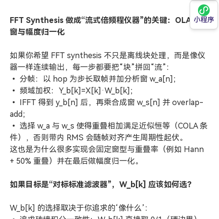
小程序
FFT Synthesis 做成“流式倍频程仪器”的关键：OLA、双
窗与幅度归一化
如果你希望 FFT synthesis 不只是离线块处理，而是像仪
器一样连续输出，每一步都要把“块”拼回“流”：
• 分帧：以 hop 为步长取帧并加分析窗 w_a[n]；
• 频域加权：Y_b[k]=X[k]·W_b[k]；
• IFFT 得到 y_b[n] 后，再乘合成窗 w_s[n] 并 overlap-
add；
• 选择 w_a 与 w_s 使得重叠相加满足近似恒等（COLA 条
件），否则带内 RMS 会随帧对齐产生周期性起伏。
这也是为什么很多实现会固定窗型与重叠率（例如 Hann
+ 50% 重叠）并在最后做幅度归一化。
如果目标是“对标标准滤波器”，W_b[k] 应该如何选？
W_b[k] 的选择取决于你追求的‘像什么’：