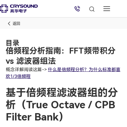
返回
目录
倍频程分析指南：FFT频带积分
vs 滤波器组法
概念详解阅读这篇->
什么是倍频程分析？为什么标准都喜
欢1/3倍频程
基于倍频程滤波器组的分
兆华电子技术支持
析（True Octave / CPB
技术支持专员
2026/8/8 21:17:23
Filter Bank）