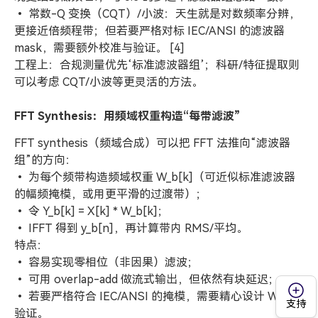
• 常数-Q 变换（CQT）/小波：天生就是对数频率分辨，
更接近倍频程带；但若要严格对标 IEC/ANSI 的滤波器
mask，需要额外校准与验证。 [4]
工程上：合规测量优先‘标准滤波器组’；科研/特征提取则
可以考虑 CQT/小波等更灵活的方法。
FFT Synthesis：用频域权重构造“每带滤波”
FFT synthesis（频域合成）可以把 FFT 法推向“滤波器
组”的方向：
• 为每个频带构造频域权重 W_b[k]（可近似标准滤波器
的幅频掩模，或用更平滑的过渡带）；
• 令 Y_b[k] = X[k] * W_b[k]；
• IFFT 得到 y_b[n]，再计算带内 RMS/平均。
特点：
• 容易实现零相位（非因果）滤波；
• 可用 overlap-add 做流式输出，但依然有块延迟；
• 若要严格符合 IEC/ANSI 的掩模，需要精心设计 W_b 与
支持
验证。