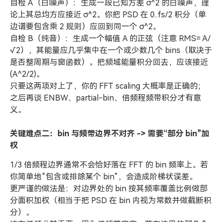
自检 A（白噪声）：生成一段已知方差 σ^2 的白噪声，理
论上其总均方应接近 σ^2。你把 PSD 在 0..fs/2 积分（单
边谱要包含乘 2 规则）应回到同一个 σ^2。
自检 B（纯音）：生成一个幅值 A 的正弦（注意 RMS= A/
√2），其能量应几乎集中在一个或少数几个 bins（取决于
是否整周期与窗函数）。把频域能量积分回去，应该接近
(A^2/2)。
只要这两项对上了，你的 FFT scaling 大概率是正确的；
之后再谈 ENBW、partial-bin、倍频程频带积分才有意
义。
关键难点二：bin 与频带边界不对齐 -> 需要“部分 bin”加
权
1/3 倍频程边界通常不会恰好落在 FFT 的 bin 频率上。若
你简单地“包含或排除某个 bin”，会造成阶梯状误差。
更严谨的做法是：对边界处的 bin 按其频率覆盖比例做部
分面积加权（相当于把 PSD 在 bin 内视为常数并做截断积
分）。