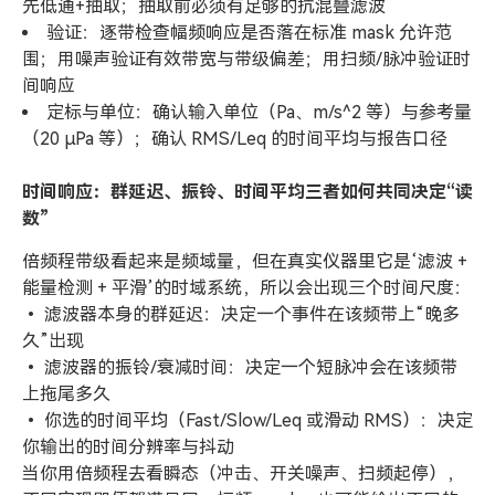
先低通+抽取；抽取前必须有足够的抗混叠滤波
验证：逐带检查幅频响应是否落在标准 mask 允许范
围；用噪声验证有效带宽与带级偏差；用扫频/脉冲验证时
间响应
定标与单位：确认输入单位（Pa、m/s^2 等）与参考量
（20 µPa 等）；确认 RMS/Leq 的时间平均与报告口径
时间响应：群延迟、振铃、时间平均三者如何共同决定“读
数”
倍频程带级看起来是频域量，但在真实仪器里它是‘滤波 +
能量检测 + 平滑’的时域系统，所以会出现三个时间尺度：
• 滤波器本身的群延迟：决定一个事件在该频带上“晚多
久”出现
• 滤波器的振铃/衰减时间：决定一个短脉冲会在该频带
上拖尾多久
• 你选的时间平均（Fast/Slow/Leq 或滑动 RMS）：决定
你输出的时间分辨率与抖动
当你用倍频程去看瞬态（冲击、开关噪声、扫频起停），