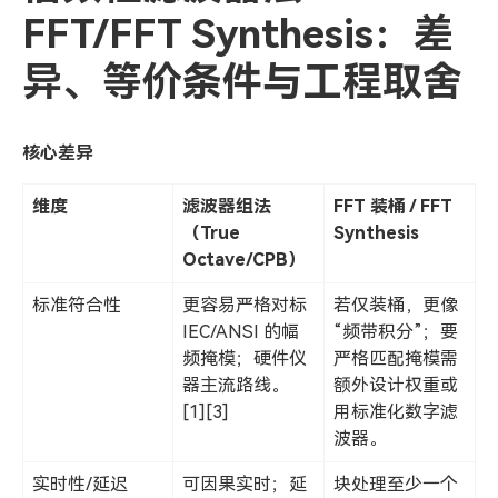
FFT/FFT Synthesis：差
异、等价条件与工程取舍
核心差异
维度
滤波器组法
FFT 装桶 / FFT
（True
Synthesis
Octave/CPB）
标准符合性
更容易严格对标
若仅装桶，更像
IEC/ANSI 的幅
“频带积分”；要
频掩模；硬件仪
严格匹配掩模需
器主流路线。
额外设计权重或
[1][3]
用标准化数字滤
波器。
实时性/延迟
可因果实时；延
块处理至少一个