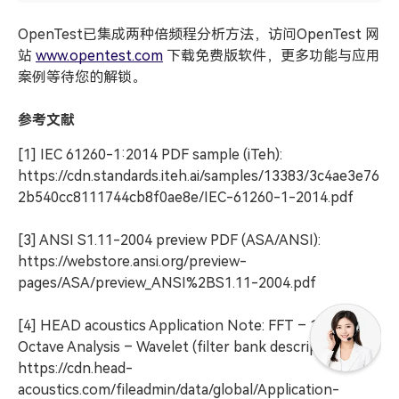
OpenTest已集成两种倍频程分析方法，访问OpenTest 网
站
www.opentest.com
下载免费版软件，更多功能与应用
案例等待您的解锁。
参考文献
[1] IEC 61260-1:2014 PDF sample (iTeh):
https://cdn.standards.iteh.ai/samples/13383/3c4ae3e76
2b540cc8111744cb8f0ae8e/IEC-61260-1-2014.pdf
[3] ANSI S1.11-2004 preview PDF (ASA/ANSI):
https://webstore.ansi.org/preview-
pages/ASA/preview_ANSI%2BS1.11-2004.pdf
[4] HEAD acoustics Application Note: FFT – 1/n-
Octave Analysis – Wavelet (filter bank description):
https://cdn.head-
acoustics.com/fileadmin/data/global/Application-