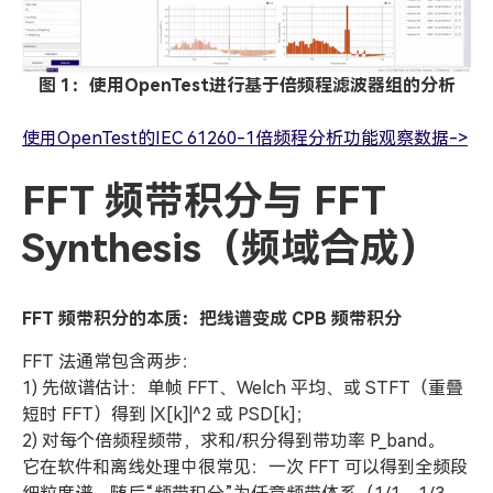
图 1：使用OpenTest进行基于倍频程滤波器组的分析
使用OpenTest的IEC 61260-1倍频程分析功能观察数据->
FFT 频带积分与 FFT
Synthesis（频域合成）
FFT 频带积分的本质：把线谱变成 CPB 频带积分
FFT 法通常包含两步：
1) 先做谱估计：单帧 FFT、Welch 平均、或 STFT（重叠
短时 FFT）得到 |X[k]|^2 或 PSD[k]；
2) 对每个倍频程频带，求和/积分得到带功率 P_band。
它在软件和离线处理中很常见：一次 FFT 可以得到全频段