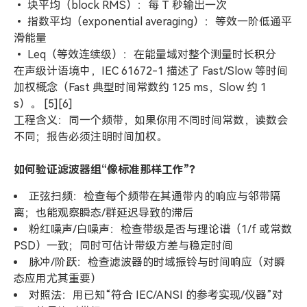
• 块平均（block RMS）：每 T 秒输出一次
• 指数平均（exponential averaging）：等效一阶低通平
滑能量
• Leq（等效连续级）：在能量域对整个测量时长积分
在声级计语境中，IEC 61672-1 描述了 Fast/Slow 等时间
加权概念（Fast 典型时间常数约 125 ms，Slow 约 1
s）。 [5][6]
工程含义：同一个频带，如果你用不同时间常数，读数会
不同；报告必须注明时间加权。
如何验证滤波器组“像标准那样工作”？
正弦扫频：检查每个频带在其通带内的响应与邻带隔
离；也能观察瞬态/群延迟导致的滞后
粉红噪声/白噪声：检查带级是否与理论谱（1/f 或常数
PSD）一致；同时可估计带级方差与稳定时间
脉冲/阶跃：检查滤波器的时域振铃与时间响应（对瞬
态应用尤其重要）
对照法：用已知“符合 IEC/ANSI 的参考实现/仪器”对