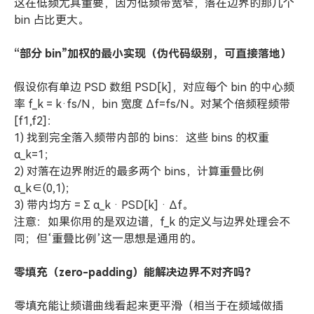
这在低频尤其重要，因为低频带宽窄，落在边界的那几个
bin 占比更大。
“部分 bin”加权的最小实现（伪代码级别，可直接落地）
假设你有单边 PSD 数组 PSD[k]，对应每个 bin 的中心频
率 f_k = k·fs/N，bin 宽度 Δf=fs/N。对某个倍频程频带
[f1,f2]：
1) 找到完全落入频带内部的 bins：这些 bins 的权重
α_k=1；
2) 对落在边界附近的最多两个 bins，计算重叠比例
α_k∈(0,1)；
3) 带内均方 = Σ α_k · PSD[k] · Δf。
注意：如果你用的是双边谱，f_k 的定义与边界处理会不
同；但‘重叠比例’这一思想是通用的。
零填充（zero-padding）能解决边界不对齐吗？
零填充能让频谱曲线看起来更平滑（相当于在频域做插