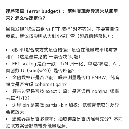
误差预算（error budget）：两种实现差异通常从哪里
来？怎么快速定位？
当你发现“滤波器组 vs FFT 装桶”对不齐时，不要盲目调
参数。建议按影响从大到小做排查（越靠前越常见）：
dB 平均/合成方式是否错误：是否在能量域平均与求
和？（这是最常见的‘一票否决’问题）
FFT scaling 是否一致：1/N 归一化、单边/双边、Δf、
窗函数 U（sum(w^2)）是否匹配？
窗函数校正是否匹配：噪声测量是否用 ENBW，纯音
幅度是否考虑 coherent gain？
频带边界是否按 exact 计算：是否误用 nominal 频率
去算 f1/f2？
边界 bin 是否做 partial-bin 加权：低频带宽窄时差异
会被放大。
滤波器组是否多速率：抽取链路是否抗混叠充分？不同
抽取方案会影响带外能量泄漏。