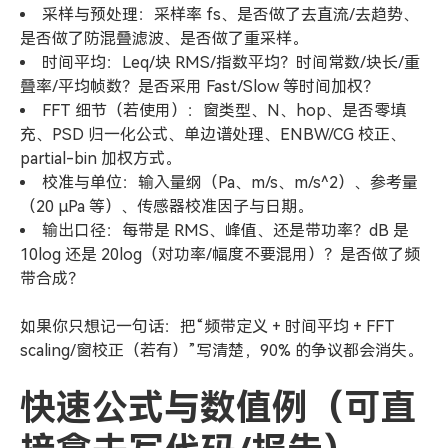
采样与预处理：采样率 fs、是否做了去直流/去趋势、
是否做了防混叠滤波、是否做了重采样。
时间平均：Leq/块 RMS/指数平均？时间常数/块长/重
叠率/平均帧数？是否采用 Fast/Slow 等时间加权？
FFT 细节（若使用）：窗类型、N、hop、是否零填
充、PSD 归一化公式、单边谱处理、ENBW/CG 校正、
partial-bin 加权方式。
校准与单位：输入量纲（Pa、m/s、m/s^2）、参考量
（20 µPa 等）、传感器校准因子与日期。
输出口径：每带是 RMS、峰值、还是带功率？dB 是
10log 还是 20log（对功率/幅度不要混用）？是否做了频
带合成？
如果你只想记一句话：把“频带定义 + 时间平均 + FFT
scaling/窗校正（若有）”写清楚，90% 的争议都会消失。
快速公式与数值例（可直