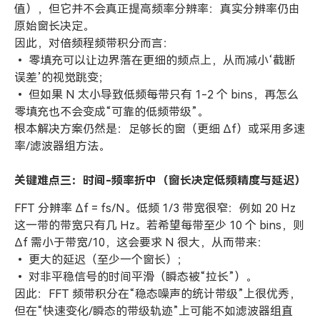
值），但它并不会真正提高频率分辨率：真实分辨率仍由
原始窗长决定。
因此，对倍频程频带积分而言：
• 零填充可以让边界落在更细的频点上，从而减小‘截断
误差’的视觉跳变；
• 但如果 N 太小导致低频每带只有 1-2 个 bins，再怎么
零填充也不会变成“可靠的低频带级”。
根本解决方案仍然是：足够长的窗（更细 Δf）或采用多速
率/滤波器组方法。
关键难点三：时间-频率折中（窗长决定低频精度与延迟）
FFT 分辨率 Δf = fs/N。低频 1/3 带宽很窄：例如 20 Hz
这一带的带宽只有几 Hz。若希望每带至少 10 个 bins，则
Δf 需小于带宽/10，这会要求 N 很大，从而带来：
• 更大的延迟（至少一个窗长）；
• 对非平稳信号的时间平滑（瞬态被“拉长”）。
因此：FFT 频带积分在“稳态噪声的统计带级”上很优秀，
但在“快速变化/瞬态的带级轨迹”上可能不如滤波器组直