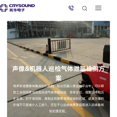
兆华电子技术支持
技术支持专员
2026/8/10 11:59:54
声像&机器人巡检气体泄漏检测方
案
将声学成像模块集成到机器狗、轮式机器人等巡检平台中，可以帮
助工业现场更高效地完成气体泄漏巡检、异常定位、报警回传和历
史追溯。对于高风险、难到达和需要高频巡检的区域，这类方案的
价值不只是减少人工进入，还在于让巡检结果更容易进入后续复核
和处理流程。