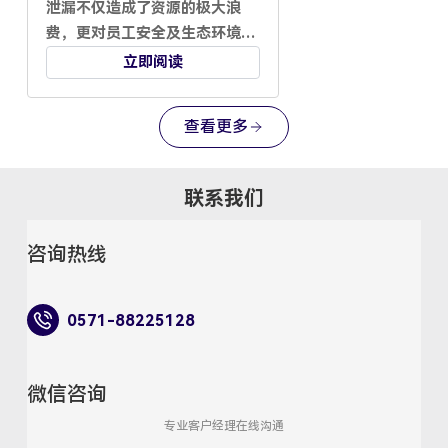
泄漏不仅造成了资源的极大浪
费，更对员工安全及生态环境构
成了严峻挑战。近期，我们的一
立即阅读
位来自石油天然气行业的客户反
馈，传统的泄漏检测手段在精准
查看更多
定位泄漏源方面显得力不从心，
加之作业环境往往严苛，进一步
加剧了巡检人员面临的安全风
联系我们
险。兆华电子深知这一挑战的紧
迫性与重要性，因此，我们坚持
咨询热线
不懈地追求并提供切实有效的解
决方案。 众所周知，气体泄漏多
源于设备的长期使用、老化、腐
0571-88225128
蚀以及安装不当等问题，尤其易
发生在法兰、阀门等连接部位。
煤气泄漏的潜在危害不容小觑，
微信咨询
定期的检查与维护不仅是保障生
专业客户经理在线沟通
产安全的基石，也是提升企业社