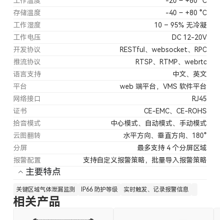
工作温度
-20 – +60 °C
存储温度
-40 – +80 °C
工作湿度
10 – 95% 无冷凝
工作电压
DC 12-20V
开发协议
RESTful、websocket、RPC
推流协议
RTSP、RTMP、webrtc
语言支持
中文、英文
平台
web 端平台，VMS 软件平台
网络接口
RJ45
证书
CE-EMC、CE-ROHS
拾音模式
中心模式、自动模式、手动模式
云图翻转
水平方向、垂直方向、180°
分屏
最多支持 4 个分屏区域
报警配置
支持自定义报警策略，批量导入报警策略
主要特点
关键区域气体泄漏监测
IP66 防护等级
实时触发、记录报警信息
相关产品