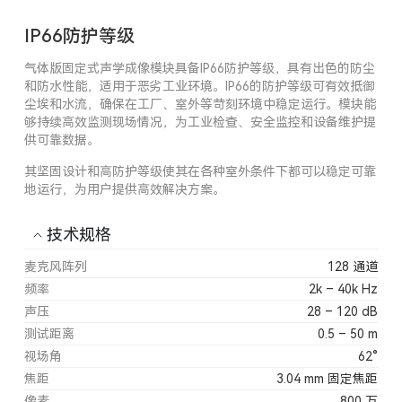
IP66防护等级
气体版固定式声学成像模块具备IP66防护等级，具有出色的防尘
和防水性能，适用于恶劣工业环境。IP66的防护等级可有效抵御
尘埃和水流，确保在工厂、室外等苛刻环境中稳定运行。模块能
够持续高效监测现场情况，为工业检查、安全监控和设备维护提
供可靠数据。
其坚固设计和高防护等级使其在各种室外条件下都可以稳定可靠
地运行，为用户提供高效解决方案。
技术规格
麦克风阵列
128 通道
频率
2k – 40k Hz
声压
28 – 120 dB
测试距离
0.5 – 50 m
视场角
62°
焦距
3.04 mm 固定焦距
像素
800 万