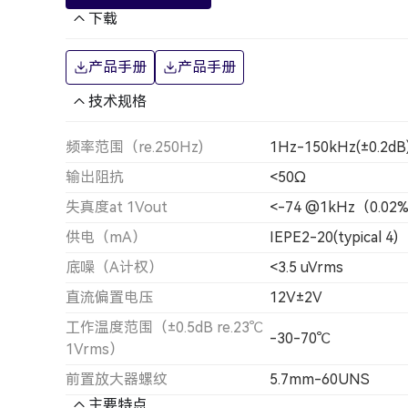
下载
产品手册
产品手册
技术规格
频率范围（re.250Hz)
1Hz-150kHz(±0.2dB
输出阻抗
<50Ω
失真度at 1Vout
<-74 @1kHz（0.02
供电（mA）
IEPE2-20(typical 4)
底噪（A计权）
<3.5 uVrms
直流偏置电压
12V±2V
工作温度范围（±0.5dB re.23℃
-30-70℃
1Vrms）
前置放大器螺纹
5.7mm-60UNS
主要特点