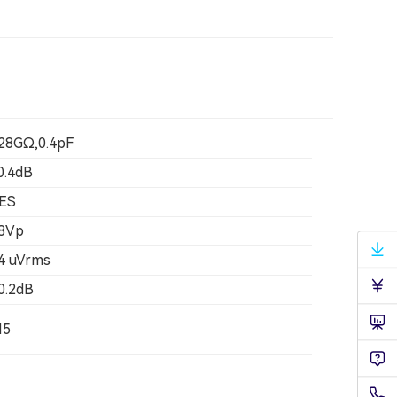
28GΩ,0.4pF
0.4dB
ES
8Vp
4 uVrms
0.2dB
5