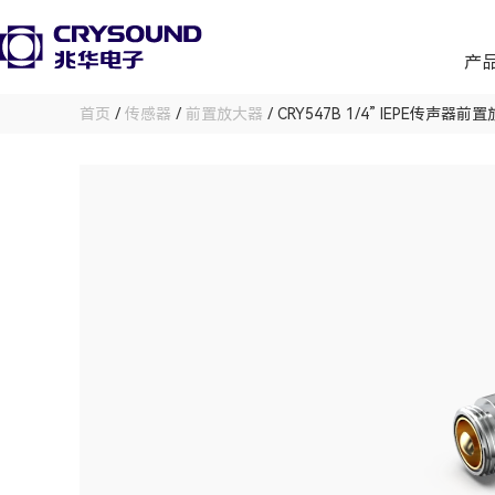
产
首页
/
传感器
/
前置放大器
/ CRY547B 1/4” IEPE传声器