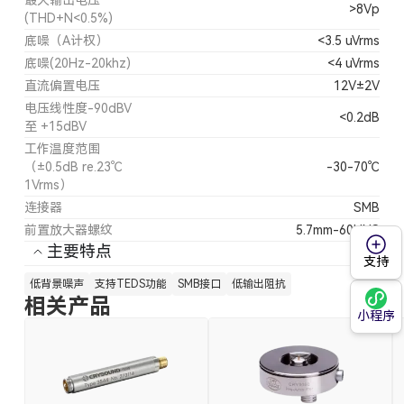
最大输出电压
>8Vp
(THD+N<0.5%)
底噪（A计权）
<3.5 uVrms
底噪(20Hz-20khz)
<4 uVrms
直流偏置电压
12V±2V
电压线性度-90dBV
<0.2dB
至 +15dBV
工作温度范围
（±0.5dB re.23℃
-30-70℃
1Vrms）
连接器
SMB
前置放大器螺纹
5.7mm-60UNS
主要特点
支持
低背景噪声
支持TEDS功能
SMB接口
低输出阻抗
相关产品
小程序