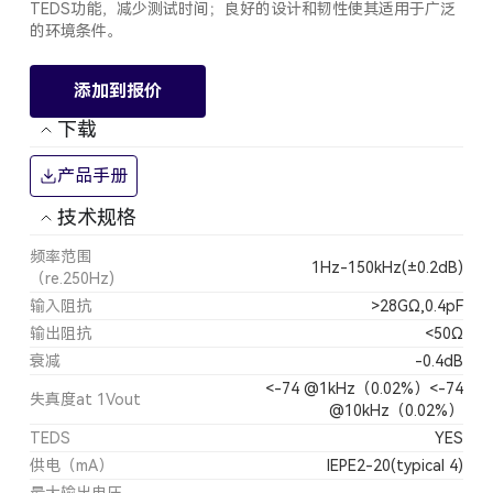
TEDS功能，减少测试时间；良好的设计和韧性使其适用于广泛
的环境条件。
添加到报价
下载
产品手册
技术规格
频率范围
1Hz-150kHz(±0.2dB)
（re.250Hz)
输入阻抗
>28GΩ,0.4pF
输出阻抗
<50Ω
衰减
-0.4dB
<-74 @1kHz（0.02%）<-74
失真度at 1Vout
@10kHz（0.02%）
TEDS
YES
供电（mA）
IEPE2-20(typical 4)