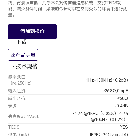
线；背景噪声低，几乎不会对传声器造成负载；支持TEDS功
能，减少测试时间；紧凑的设计可以在空间受限的环境中进行测
量。
添加到报价
下载
产品手册
技术规格
频率范围
1Hz-150kHz(±0.2dB)
（re.250Hz)
输入阻抗
>26GΩ,0.4pF
输出阻抗
<50Ω
衰减
-0.4dB
<-74 @1kHz（0.02%）<-74
失真度at 1Vout
@10kHz（0.02%）
TEDS
YES
供电（mA）
IEPE2-20(typical 4)