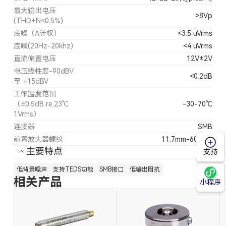
最大输出电压
>8Vp
(THD+N<0.5%)
底噪（A计权）
<3.5 uVrms
底噪(20Hz-20khz)
<4 uVrms
直流偏置电压
12V±2V
电压线性度-90dBV
<0.2dB
至 +15dBV
工作温度范围
（±0.5dB re.23℃
-30-70℃
1Vrms）
连接器
SMB
前置放大器螺纹
11.7mm-60UNS
主要特点
支持
低背景噪声
支持TEDS功能
SMB接口
低输出阻抗
相关产品
小程序