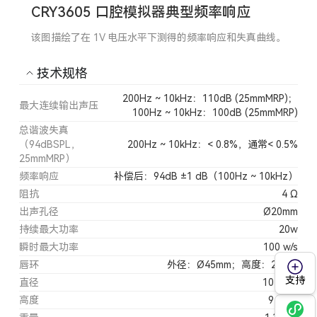
CRY3605 口腔模拟器典型频率响应
该图描绘了在 1V 电压水平下测得的频率响应和失真曲线。
技术规格
200Hz ~ 10kHz：110dB (25mmMRP)；
最大连续输出声压
100Hz ~ 10kHz：100dB (25mmMRP)
总谐波失真
（94dBSPL，
200Hz ~ 10kHz：< 0.8%，通常< 0.5%
25mmMRP）
频率响应
补偿后：94dB ±1 dB（100Hz ~ 10kHz）
阻抗
4 Ω
出声孔径
Ø20mm
持续最大功率
20w
瞬时最大功率
100 w/s
唇环
外径：Ø45mm；高度：25mm
支持
直径
104 mm
高度
94 mm