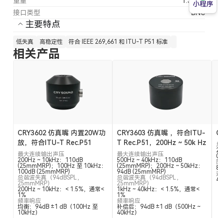
重量
1.32 kg
小程序
接口类型
BNC
主要特点
低失真
高稳定性
符合 IEEE 269,661 和 ITU-T P51 标准
相关产品
CRY3602 仿真嘴 内置20W功
CRY3603 仿真嘴 ，符合ITU-
放，符合ITU-T Rec.P51
T Rec.P51，200Hz ~ 50k Hz
最大连续输出声压
最大连续输出声压
200Hz ~ 10kHz：110dB
500Hz ~ 40kHz：110dB
(25mmMRP)；100Hz 至 10kHz：
(25mmMRP)；200Hz ~ 50kHz：
100dB (25mmMRP)
94dB (25mmMRP)
总谐波失真（94dBSPL，
总谐波失真（94dBSPL，
25mmMRP）
25mmMRP）
200Hz ~ 10kHz：< 1.5%，通常<
1kHz ~ 40kHz：< 1.5%，通常<
1%
1%
频率响应
频率响应
均衡：94dB ±1 dB（100Hz 至
补偿后：94dB ±1 dB（500Hz ~
10kHz）
40kHz）