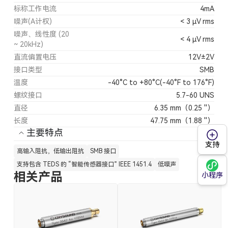
标称工作电流
4mA
噪声(A计权)
< 3 µV rms
噪声、线性度 (20
< 4 µV rms
~ 20kHz)
直流偏置电压
12V±2V
接口类型
SMB
温度
-40°C to +80°C(-40°F to 176°F)
螺纹接口
5.7-60 UNS
直径
6.35 mm（0.25 ''）
长度
47.75 mm（1.88 ''）
主要特点
支持
高输入阻抗，低输出阻抗
SMB 接口
支持包含 TEDS 的 “智能传感器接口” IEEE 1451.4
低噪声
相关产品
小程序