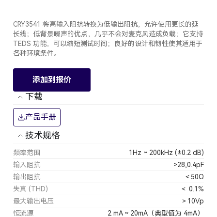
CRY3541 将高输入阻抗转换为低输出阻抗，允许使用更长的延
长线；低背景噪声的优点，几乎不会对麦克风造成负载；它支持
TEDS 功能，可以缩短测试时间；良好的设计和韧性使其适用于
各种环境条件。
添加到报价
下载
产品手册
技术规格
频率范围
1Hz ~ 200kHz (±0.2 dB)
输入阻抗
>28,0.4pF
输出阻抗
＜50Ω
失真 (THD)
＜ 0.1%
最大输出电压
＞10Vp
恒流源
2 mA ~ 20mA（典型值为 4mA）