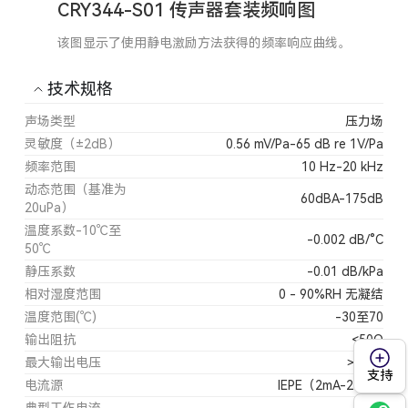
CRY344-S01 传声器套装频响图
该图显示了使用静电激励方法获得的频率响应曲线。
技术规格
声场类型
压力场
灵敏度（±2dB）
0.56 mV/Pa-65 dB re 1V/Pa
频率范围
10 Hz-20 kHz
动态范围（基准为
60dBA-175dB
20uPa）
温度系数-10℃至
-0.002 dB/°C
50℃
静压系数
-0.01 dB/kPa
相对湿度范围
0 - 90%RH 无凝结
温度范围(℃)
-30至70
输出阻抗
<50Ω
最大输出电压
＞8 Vp
支持
电流源
IEPE（2mA-20mA)