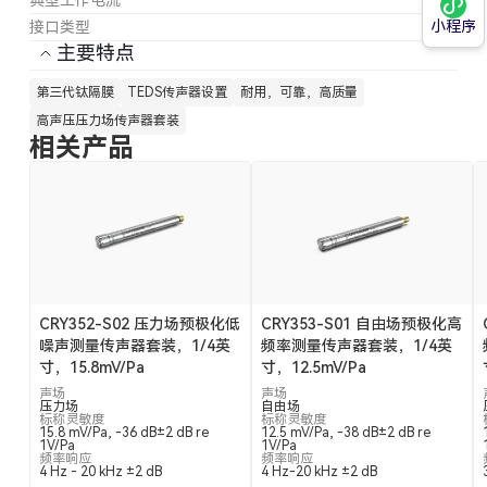
典型工作电流
4mA
小程序
接口类型
M5
主要特点
第三代钛隔膜
TEDS传声器设置
耐用，可靠，高质量
高声压压力场传声器套装
相关产品
CRY352-S02 压力场预极化低
CRY353-S01 自由场预极化高
噪声测量传声器套装，1/4英
频率测量传声器套装，1/4英
寸，15.8mV/Pa
寸，12.5mV/Pa
声场
声场
压力场
自由场
标称灵敏度
标称灵敏度
15.8 mV/Pa, -36 dB±2 dB re
12.5 mV/Pa, -38 dB±2 dB re
1V/Pa
1V/Pa
频率响应
频率响应
4 Hz - 20 kHz ±2 dB
4 Hz-20 kHz ±2 dB