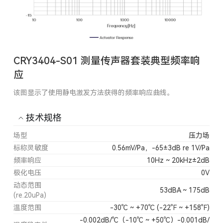
CRY3404-S01 测量传声器套装典型频率响
应
该图显示了使用静电激发方法获得的频率响应曲线。
技术规格
场型
压力场
标称灵敏度
0.56mV/Pa，-65±3dB re 1V/Pa
频率响应
10Hz ~ 20kHz±2dB
极化电压
0V
动态范围
53dBA ~ 175dB
(re.20uPa)
温度范围
-30℃ ~ +70℃ (-22℉ ~ +158℉)
-0.002dB/℃（-10℃ ~ +50℃）-0.001dB/