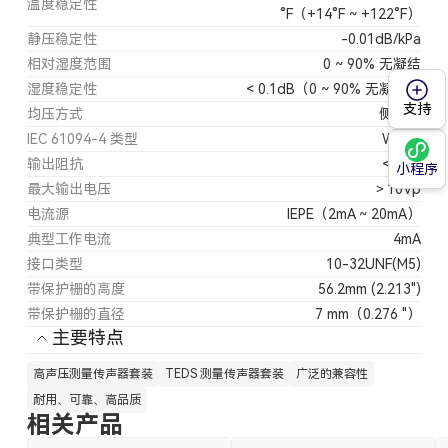
温度稳定性
°F（+14°F ~ +122°F）
静压稳定性
-0.01dB/kPa
相对湿度范围
0 ~ 90% 无凝结
湿度稳定性
< 0.1dB（0 ~ 90% 无凝结）
支持
均压方式
侧均压
IEC 61094-4 类型
WS3P
输出阻抗
< 50Ω
小程序
最大输出电压
＞10Vp
电流源
IEPE（2mA ~ 20mA）
典型工作电流
4mA
接口类型
10-32UNF(M5)
带保护栅的高度
56.2mm (2.213")
带保护栅的直径
7 mm（0.276 "）
主要特点
高声压测量传声器套装
TEDS 测量传声器套装
广泛的兼容性
耐用、可靠、高品质
相关产品