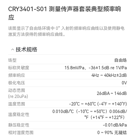
CRY3401-S01 测量传声器套装典型频率响
应
该图显示了自由场环境中 0° 入射的频率响应曲线以及使用静电
激发方法获得的频率响应曲线。
技术规格
场型
自由场
标称灵敏度
15.8mV/Pa，-36±1.5dB re 1V/Pa
频率响应
4Hz ~ 40kHz±2dB
极化电压
0V
动态范围
26dBA ~ 146dB
(re.20uPa)
温度范围
-20℃ ~ +60℃ (-4℉ ~ +140℉)
0.010dB/℃（-10℃ ~ +50℃）0.006dB/
温度稳定性
°F（+14°F ~ +122°F）
静压稳定性
-0.01dB/kPa
相对湿度范围
0 ~ 90% 无凝结