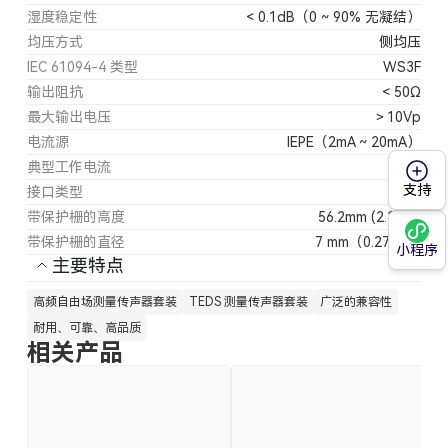
湿度稳定性
< 0.1dB（0 ~ 90% 无凝结）
均压方式
侧均压
IEC 61094-4 类型
WS3F
输出阻抗
< 50Ω
最大输出电压
＞10Vp
电流源
IEPE（2mA ~ 20mA）
典型工作电流
4mA
支持
接口类型
SMB
带保护栅的高度
56.2mm (2.213")
带保护栅的直径
7 mm（0.276 "）
小程序
主要特点
高频自由场测量传声器套装
TEDS 测量传声器套装
广泛的兼容性
耐用、可靠、高品质
相关产品