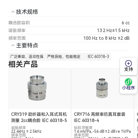
技术规格
耦合腔容积
6 cc
谐振频率
13.2 Hz±1.5 kHz
频率范围
100 Hz to 8 kHz ±2 dB
主要特点
广泛兼容，适应性强
严格质检，性能稳定
IEC 60318-3
相关产品
支持
小程序
CRY319 助听器和入耳式耳机
CRY716 高频率仿真耳套装
测量 2cc耦合腔 IEC 60318-5
IEC 60318-4
谐振频率
标称灵敏度
22.4kHz ± 2.5kHz
1.6 mV/Pa,-56 dB ±2 dB re 1V/Pa
频率范围
频率范围