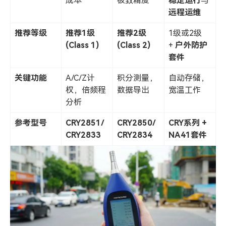
成本
极致精度
稳定运行
与
远程运维
推荐等级
推荐1级
推荐2级
1级或2级
(Class 1)
(Class 2)
+
户外防护
套件
关键功能
A/C/Z计
积分测量，
自动存储，
权，倍频程
数据导出
宽温工作
分析
参考型号
CRY2851/
CRY2850/
CRY
系列 +
CRY2833
CRY2834
NA41套件