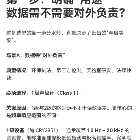
数据需不需要对外负责？
这是选型的第一道分水岭，直接决定了设备的“精度等
级”。
场景A：数据需“对外负责”
典型情况
：环保执法、第三方检测、实验室研发、法律仲
裁。
必须选择
：
1
级声级计（Class 1）
。
关键原因
：1级与2级的区别远不止于读数误差。更核心的
是
频率响应范围
的不同：
1
级设备
（如 CRY2851）：通常覆盖
10 Hz
– 20 kHz
的
宽频带，能够准确捕捉极低频振动与极高频噪声，完全满