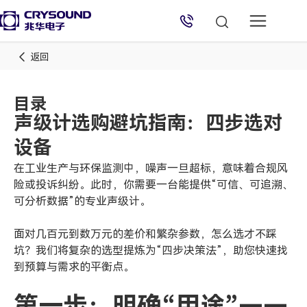
返回
目录
兆华电子技术支持
声级计选购避坑指南：四步选对
设备
技术支持专员
2026/8/6 04:43:29
在工业生产与环保监测中，噪声一旦超标，意味着合规风
险或投诉纠纷。此时，你需要一台能提供“可信、可追溯、
可分析数据”的专业声级计。
面对几百元到数万元的差价和繁杂参数，怎么选才不踩
坑？我们将复杂的选型提炼为“四步决策法”，助您快速找
到预算与需求的平衡点。
第一步：明确“用途”——