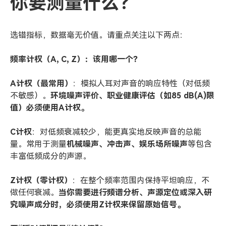
你要测量什么？
选错指标，数据毫无价值。请重点关注以下两点：
频率计权（A, C, Z）：该用哪一个？
A
计权（最常用）
：模拟人耳对声音的响应特性（对低频
不敏感）。
环境噪声评价、职业健康评估（如85 dB(A)限
值）必须使用A计权。
C
计权
：对低频衰减较少，能更真实地反映声音的总能
量。常用于测量
机械噪声、冲击声、娱乐场所噪声
等包含
丰富低频成分的声源。
Z
计权（零计权）
：在整个频率范围内保持平坦响应，不
做任何衰减。
当你需要进行频谱分析、声源定位或深入研
究噪声成分时，必须使用Z计权来保留原始信号。