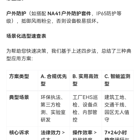
户外防护
（如搭配
NA41
户外防护套件
，IP65防护等
级），抵御风雨粉尘，否则设备极易损坏。
场景化选型速查表
为帮助您快速决策，我们基于上述四步法，总结了三种典
型应用方案：
方案类型
A.
合规优先
B.
实用高效
C.
智能监测
型
型
型
典型场景
环保执法、
工厂EHS巡
建筑工地、
第三方检
检、设备点
交通干线、
测、实验室
检、内部管
园区无人值
研发
控
守
核心诉求
法律效力
>
操作效率
>
7
×24小时