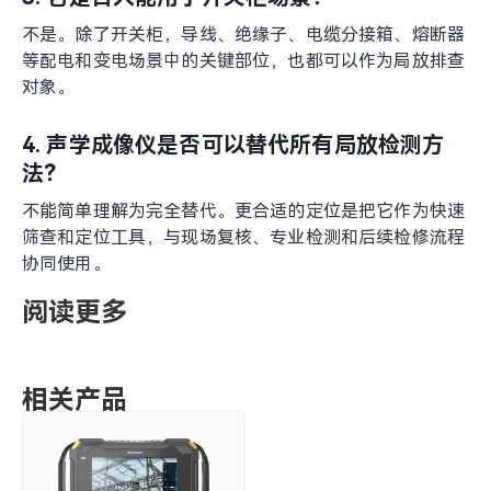
的价值，就在于帮助巡检团队更快、更直观地把异常点找
出来，让局放排查从“凭经验找问题”逐步转向“更高效地
定位问题”。
FAQ
1. 声学成像仪是否适合变电站日常巡检使用？
适合。它尤其适用于需要快速筛查、保持安全距离、又希
望尽快锁定可疑放电点的场景，可作为日常巡检和专项排
查中的高效工具。
2. 声学成像仪能否检测较弱的局部放电信号？
在实际应用中，声学成像仪对微弱异常放电具有较好的现
场识别价值，尤其适合帮助团队尽早发现肉眼难以察觉的
可疑异常。