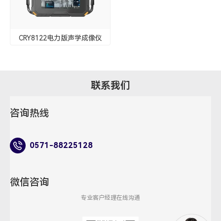
3. 它是否只能用于开关柜场景？
不是。除了开关柜，导线、绝缘子、电缆分接箱、熔断器
等配电和变电场景中的关键部位，也都可以作为局放排查
对象。
4. 声学成像仪是否可以替代所有局放检测方
法？
不能简单理解为完全替代。更合适的定位是把它作为快速
筛查和定位工具，与现场复核、专业检测和后续检修流程
协同使用。
阅读更多
相关产品