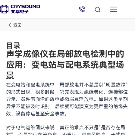
返回
目录
声学成像仪在局部放电检测中的
应用：变电站与配电系统典型场
兆华电子技术支持
景
技术支持专员
2026/8/9 10:05:10
在变电站和配电系统中，局部放电并不总是以“明显故障”
的形式出现。很多时候，它先表现为绝缘老化、连接部位
异常、器件表面沿面放电或微弱悬浮放电。如果这类早期
异常不能被及时识别，后续就可能演变为更严重的绝缘失
效、设备停运甚至安全事故。
对于电气运维团队来说，真正的难点不只是“是否存在局
放”，而是如何在设备多、距离远、带电风险高、干扰复