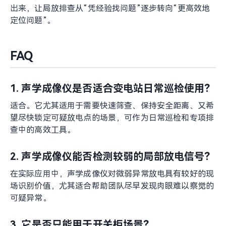
点精测”本身，而是如何在大范围设备中先把问题找出
来。声学成像仪之所以适合电力系统应用，核心在于它能
够把以下几件事结合起来:
远距离作业，降低高压场景近距离接触的压力。
快速扫描，提高巡检和专项排查效率。
可视化定位，帮助团队更快沟通和复核异常点。
适配多种电力设备场景，应用范围较广。
便于纳入既有巡检流程，作为前端筛查与定位工具
使用。
结语
局部放电对电力系统安全性和可靠性的影响，往往体现在
长期运行中的累积风险。对于变电站和配电系统来说，越
早发现异常，越有利于后续维护和风险控制。声学成像仪