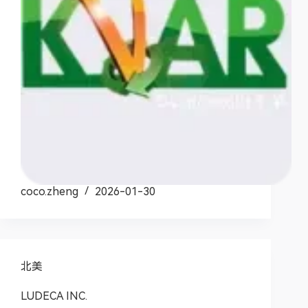
coco.zheng
2026-01-30
北美
LUDECA INC.