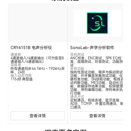
CRY6151B 电声分析仪
SonoLab-声学分析软件
通道数
耳机测试
4通道输入/4通道输出（可升级至8
ANC校准，ENC测试，SPK EQ校
通道输入/4通道输出）
准，底噪测试，听音测试，功能测
采样率
试
所有通道同步44.1kHz～192kHz采
其他功能
样，24位
指向性测试功能，噪声与振动测试
输入动态范围
功能，开环播放采集测试功能，仪
115dB 典型值
器校准功能，SN获取功能，框线自
动判断功能，MES功能，自动化功
能，数据保存结果功能，权限管理
功能，序列编辑功能，序列单步执
行功能
通讯方式
定制通讯，有线连接，蓝牙连接，
ADB，TCP/IP，外置应用通讯，串
口通讯
查看详情
查看详情