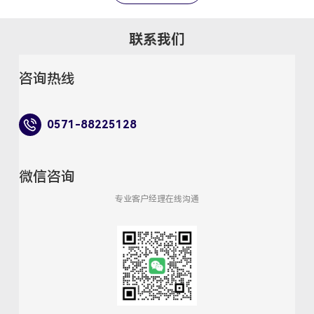
PCBA产测方案，以 
测试架构 为核心，突
联系我们
设备的功能局限与适
成电性能、射频（RF
咨询热线
功耗测试能力，帮助
硬件产线 显著提升PC
率并降低综合制造成本
0571-88225128
点：多品类生产下的
境 智能硬件行业产品
著、迭代周期缩短，
微信咨询
测试设备逐渐暴露诸
专业客户经理在线沟通
其在跨品类生产场景
突出： 空间利用率低
多为单一品类定制，
功率测试、智能眼镜
试、耳机的射频测试
专属设备，导致车间
高，扩产改造难度大；