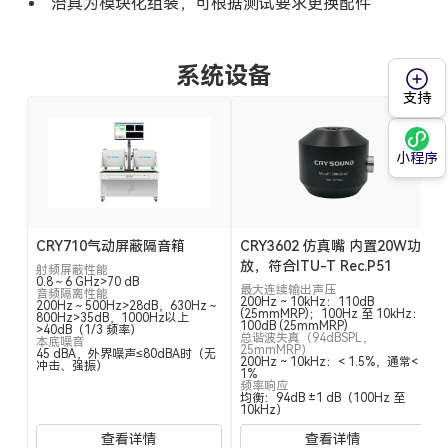
治具为模块化组装，可根据测试要求更换配件
系统设备
支持
小程序
CRY710气动屏蔽隔音箱
CRY3602 仿真嘴 内置20W功
放，符合ITU-T Rec.P51
射频屏蔽性能
0.8～6 GHz>70 dB
最大连续输出声压
音频隔离性能
200Hz ~ 10kHz：110dB
200Hz～500Hz>28dB，630Hz～
(25mmMRP)；100Hz 至 10kHz：
800Hz>35dB，1000Hz以上
100dB (25mmMRP)
>40dB（1/3 频率）
总谐波失真（94dBSPL，
本底噪音
25mmMRP）
45 dBA，外界噪声≤80dBA时（无
200Hz ~ 10kHz：< 1.5%，通常<
冲击、强振）
1%
频率响应
均衡：94dB ±1 dB（100Hz 至
10kHz）
查看详情
查看详情